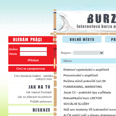
Jméno
Region :
Heslo
Přihlásit
Název
Chci se zaregistrovat
Efektivní vyjednávání v angličtině
Prezentování v angličtině
Chci dostávat mailem nabídku
volných míst
Ruština mírně pokročilí 1x2 (30
FUNDRAISING, MARKETING
Jak napsat životopis
Jazyk C# ‒ praktické tipy a příklady
Jak se připravit na pohovor
Rekvalifikační kurz LEKTOR
Průběh pohovoru
SOCIÁLNÍ SLUŽBY
Stáž pro studenty VŠ (zahraniční rozv
AI ČR nabízí stáž v tématu diskrimin