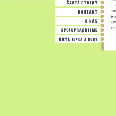
Kon
Ema
Tel
WW
Adr