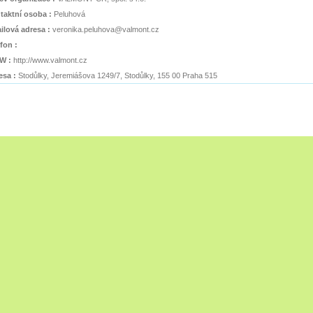
taktní osoba :
Peluhová
ilová adresa :
veronika.peluhova@valmont.cz
efon :
W :
http://www.valmont.cz
esa :
Stodůlky, Jeremiášova 1249/7, Stodůlky, 155 00 Praha 515